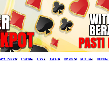
SPORTSBOOK
ESPORTS
TOGEL
ARCADE
PROMOSI
REFERRAL
HUBUNGI