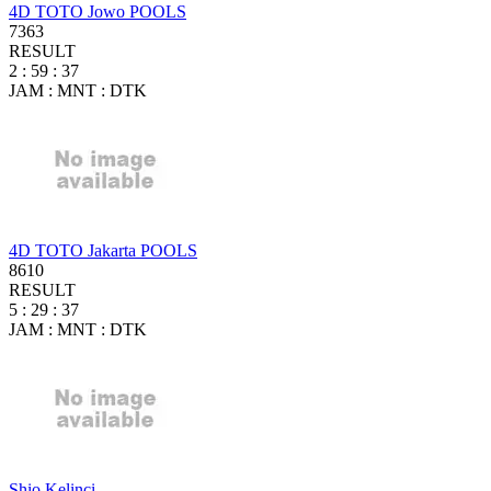
4D TOTO Jowo POOLS
7363
RESULT
2
:
59
:
35
JAM : MNT : DTK
4D TOTO Jakarta POOLS
8610
RESULT
5
:
29
:
35
JAM : MNT : DTK
Shio Kelinci