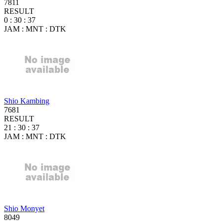
7811
RESULT
0
:
30
:
35
JAM : MNT : DTK
Shio Kambing
7681
RESULT
21
:
30
:
35
JAM : MNT : DTK
Shio Monyet
8049