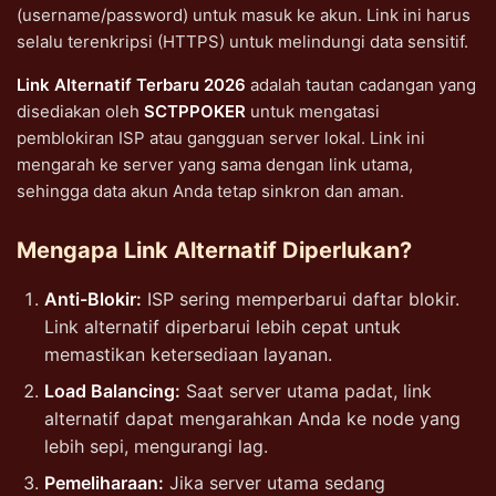
(username/password) untuk masuk ke akun. Link ini harus
selalu terenkripsi (HTTPS) untuk melindungi data sensitif.
Link Alternatif Terbaru 2026
adalah tautan cadangan yang
disediakan oleh
SCTPPOKER
untuk mengatasi
pemblokiran ISP atau gangguan server lokal. Link ini
mengarah ke server yang sama dengan link utama,
sehingga data akun Anda tetap sinkron dan aman.
Mengapa Link Alternatif Diperlukan?
Anti-Blokir:
ISP sering memperbarui daftar blokir.
Link alternatif diperbarui lebih cepat untuk
memastikan ketersediaan layanan.
Load Balancing:
Saat server utama padat, link
alternatif dapat mengarahkan Anda ke node yang
lebih sepi, mengurangi lag.
Pemeliharaan:
Jika server utama sedang