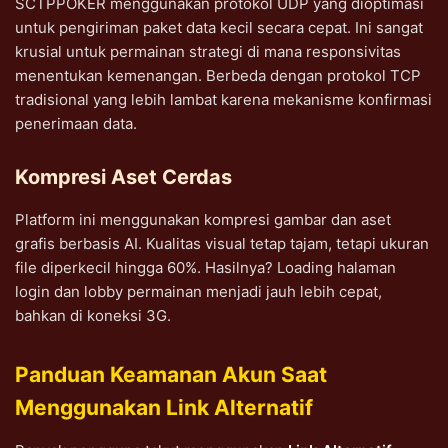
SCTPPOKER menggunakan protokol UDP yang dioptimasi
untuk pengiriman paket data kecil secara cepat. Ini sangat
krusial untuk permainan strategi di mana responsivitas
menentukan kemenangan. Berbeda dengan protokol TCP
tradisional yang lebih lambat karena mekanisme konfirmasi
penerimaan data.
Kompresi Aset Cerdas
Platform ini menggunakan kompresi gambar dan aset
grafis berbasis AI. Kualitas visual tetap tajam, tetapi ukuran
file diperkecil hingga 60%. Hasilnya? Loading halaman
login dan lobby permainan menjadi jauh lebih cepat,
bahkan di koneksi 3G.
Panduan Keamanan Akun Saat
Menggunakan Link Alternatif