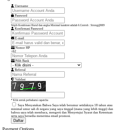
Username
Password
Wajib Kombinasi Huruf dan angka Minimal karakter adalah 6.Contoh : Strong@889
Konfirmasi Password
E-mail
Nomor HP
+62
Pilih Bank
Referral
Validasi
* Klik untuk perbaharui capatcha
Saya Menyatakan Bahwa Saya telah berumur setidaknya 18 tahun atau
minimal umur sah di negara yang saya tinggal (mana yang lebih tinggi) dan
bahwa saya telah membaca, mengerti dan Menyetujui Syarat dan Ketentuan
serta saya bersedia menerima email promosi.
Daftar
Payment Options