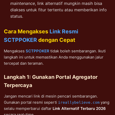
maintenance
, link alternatif mungkin masih bisa
diakses untuk fitur tertentu atau memberikan info
status.
Cara Mengakses
Link Resmi
SCTPPOKER
dengan Cepat
Mengakses
SCTPPOKER
tidak boleh sembarangan. Ikuti
langkah ini untuk memastikan Anda menggunakan jalur
tercepat dan teraman.
Langkah 1: Gunakan Portal Agregator
Terpercaya
Jangan mencari link di mesin pencari sembarangan.
Gunakan portal resmi seperti
yang
ireallybelieve.com
selalu memperbarui daftar
Link Alternatif Terbaru 2026
secara real-time.