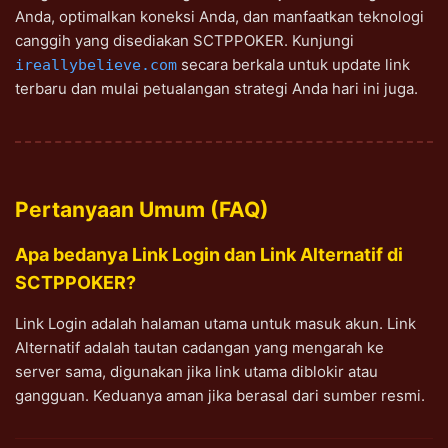
Anda, optimalkan koneksi Anda, dan manfaatkan teknologi
canggih yang disediakan SCTPPOKER. Kunjungi
secara berkala untuk update link
ireallybelieve.com
terbaru dan mulai petualangan strategi Anda hari ini juga.
Pertanyaan Umum (FAQ)
Apa bedanya Link Login dan Link Alternatif di
SCTPPOKER?
Link Login adalah halaman utama untuk masuk akun. Link
Alternatif adalah tautan cadangan yang mengarah ke
server sama, digunakan jika link utama diblokir atau
gangguan. Keduanya aman jika berasal dari sumber resmi.