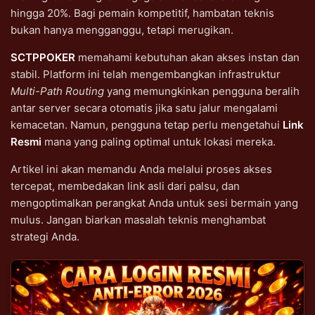
hingga 20%. Bagi pemain kompetitif, hambatan teknis
bukan hanya mengganggu, tetapi merugikan.
SCTPPOKER
memahami kebutuhan akan akses instan dan
stabil. Platform ini telah mengembangkan infrastruktur
Multi-Path Routing
yang memungkinkan pengguna beralih
antar server secara otomatis jika satu jalur mengalami
kemacetan. Namun, pengguna tetap perlu mengetahui
Link
Resmi
mana yang paling optimal untuk lokasi mereka.
Artikel ini akan memandu Anda melalui proses akses
tercepat, membedakan link asli dari palsu, dan
mengoptimalkan perangkat Anda untuk sesi bermain yang
mulus. Jangan biarkan masalah teknis menghambat
strategi Anda.