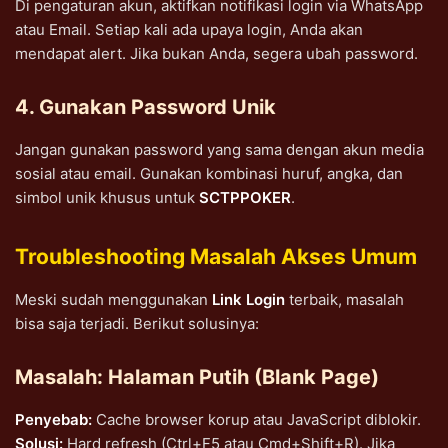
Di pengaturan akun, aktifkan notifikasi login via WhatsApp
atau Email. Setiap kali ada upaya login, Anda akan
mendapat alert. Jika bukan Anda, segera ubah password.
4. Gunakan Password Unik
Jangan gunakan password yang sama dengan akun media
sosial atau email. Gunakan kombinasi huruf, angka, dan
simbol unik khusus untuk
SCTPPOKER
.
Troubleshooting Masalah Akses Umum
Meski sudah menggunakan
Link Login
terbaik, masalah
bisa saja terjadi. Berikut solusinya:
Masalah: Halaman Putih (Blank Page)
Penyebab:
Cache browser korup atau JavaScript diblokir.
Solusi:
Hard refresh (Ctrl+F5 atau Cmd+Shift+R). Jika