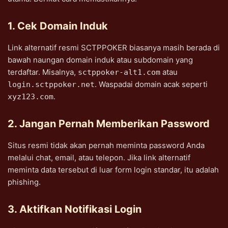
1. Cek Domain Induk
Link alternatif resmi SCTPPOKER biasanya masih berada di
bawah naungan domain induk atau subdomain yang
terdaftar. Misalnya,
atau
sctppoker-alt1.com
. Waspadai domain acak seperti
login.sctppoker.net
.
xyz123.com
2. Jangan Pernah Memberikan Password
Situs resmi tidak akan pernah meminta password Anda
melalui chat, email, atau telepon. Jika link alternatif
meminta data tersebut di luar form login standar, itu adalah
phishing.
3. Aktifkan Notifikasi Login