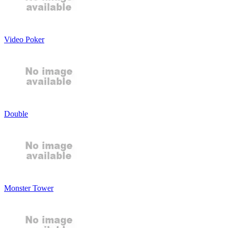
Video Poker
Double
Monster Tower