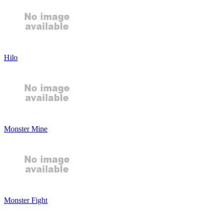
Hilo
Monster Mine
Monster Fight