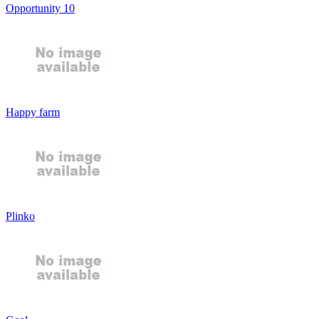
Opportunity 10
Happy farm
Plinko