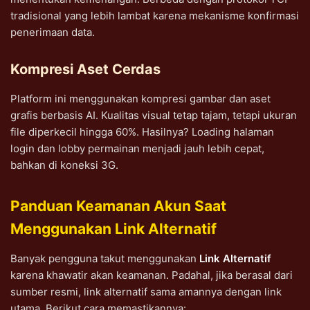
tradisional yang lebih lambat karena mekanisme konfirmasi
penerimaan data.
Kompresi Aset Cerdas
Platform ini menggunakan kompresi gambar dan aset
grafis berbasis AI. Kualitas visual tetap tajam, tetapi ukuran
file diperkecil hingga 60%. Hasilnya? Loading halaman
login dan lobby permainan menjadi jauh lebih cepat,
bahkan di koneksi 3G.
Panduan Keamanan Akun Saat
Menggunakan Link Alternatif
Banyak pengguna takut menggunakan
Link Alternatif
karena khawatir akan keamanan. Padahal, jika berasal dari
sumber resmi, link alternatif sama amannya dengan link
utama. Berikut cara memastikannya: