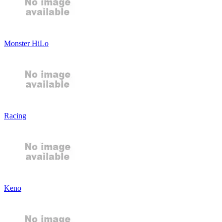
Monster HiLo
Racing
Keno