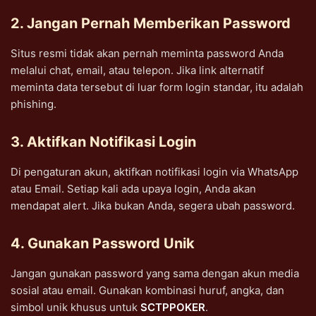
2. Jangan Pernah Memberikan Password
Situs resmi tidak akan pernah meminta password Anda
melalui chat, email, atau telepon. Jika link alternatif
meminta data tersebut di luar form login standar, itu adalah
phishing.
3. Aktifkan Notifikasi Login
Di pengaturan akun, aktifkan notifikasi login via WhatsApp
atau Email. Setiap kali ada upaya login, Anda akan
mendapat alert. Jika bukan Anda, segera ubah password.
4. Gunakan Password Unik
Jangan gunakan password yang sama dengan akun media
sosial atau email. Gunakan kombinasi huruf, angka, dan
simbol unik khusus untuk
SCTPPOKER
.