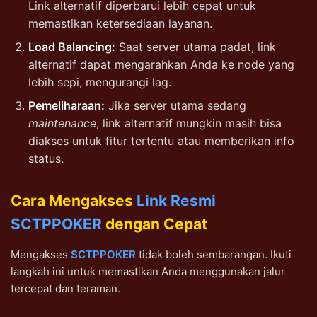
Link alternatif diperbarui lebih cepat untuk
memastikan ketersediaan layanan.
Load Balancing:
Saat server utama padat, link
alternatif dapat mengarahkan Anda ke node yang
lebih sepi, mengurangi lag.
Pemeliharaan:
Jika server utama sedang
maintenance
, link alternatif mungkin masih bisa
diakses untuk fitur tertentu atau memberikan info
status.
Cara Mengakses
Link Resmi
SCTPPOKER
dengan Cepat
Mengakses
SCTPPOKER
tidak boleh sembarangan. Ikuti
langkah ini untuk memastikan Anda menggunakan jalur
tercepat dan teraman.