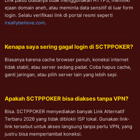
Link palsu biasanya tidak menggunakan HTTPS, memiliki
ejaan domain aneh, atau meminta data sensitif di luar form
login. Selalu verifikasi link di portal resmi seperti
ireallybelieve.com
.
Kenapa saya sering gagal login di SCTPPOKER?
Biasanya karena cache browser penuh, koneksi internet
tidak stabil, atau server sedang padat. Coba hapus cache,
ganti jaringan, atau pilih server lain yang lebih sepi.
Apakah SCTPPOKER bisa diakses tanpa VPN?
Bisa. SCTPPOKER menyediakan banyak Link Alternatif
Terbaru 2026 yang tidak diblokir ISP lokal. Gunakan link-
link tersebut untuk akses langsung tanpa perlu VPN, yang
justru bisa memperlambat koneksi.