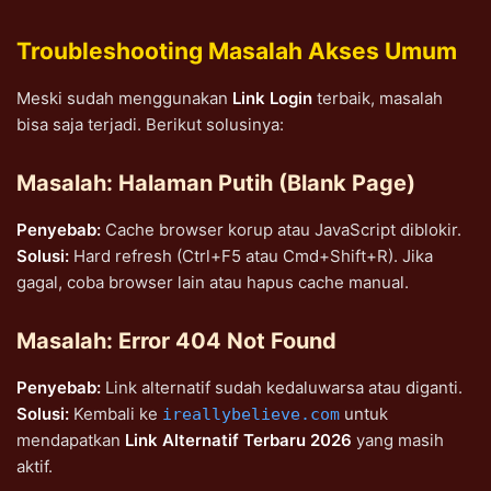
Troubleshooting Masalah Akses Umum
Meski sudah menggunakan
Link Login
terbaik, masalah
bisa saja terjadi. Berikut solusinya:
Masalah: Halaman Putih (Blank Page)
Penyebab:
Cache browser korup atau JavaScript diblokir.
Solusi:
Hard refresh (Ctrl+F5 atau Cmd+Shift+R). Jika
gagal, coba browser lain atau hapus cache manual.
Masalah: Error 404 Not Found
Penyebab:
Link alternatif sudah kedaluwarsa atau diganti.
Solusi:
Kembali ke
untuk
ireallybelieve.com
mendapatkan
Link Alternatif Terbaru 2026
yang masih
aktif.