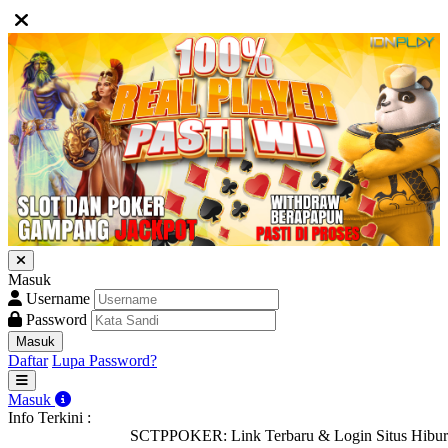
Masuk
Username
Password
Masuk
Daftar
Lupa Password?
Masuk
Info Terkini :
SCTPPOKER: Link Terbaru & Login Situs Hiburan Onlin