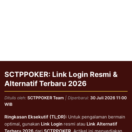
SCTPPOKER: Link Login Resmi &
Alternatif Terbaru 2026
Ditulis oleh:
SCTPPOKER Team
| Diperbarui:
30 Juli 2026 11:00
WIB
Ringkasan Eksekutif (TL;DR):
Untuk pengalaman bermain
optimal, gunakan
Link Login
resmi atau
Link Alternatif
Terbaru 2026
dari
SCTPPOKER
. Artikel ini menyediakan