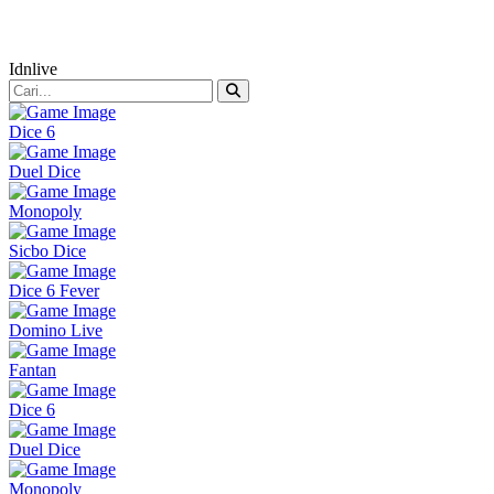
Idnlive
Dice 6
Duel Dice
Monopoly
Sicbo Dice
Dice 6 Fever
Domino Live
Fantan
Dice 6
Duel Dice
Monopoly